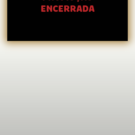
ENCERRADA