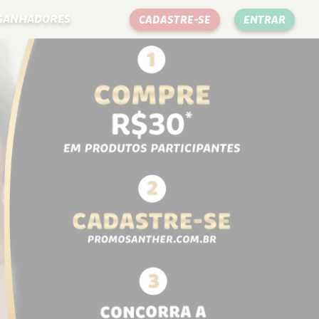
GANHADORES
CADASTRE-SE
ENTRAR